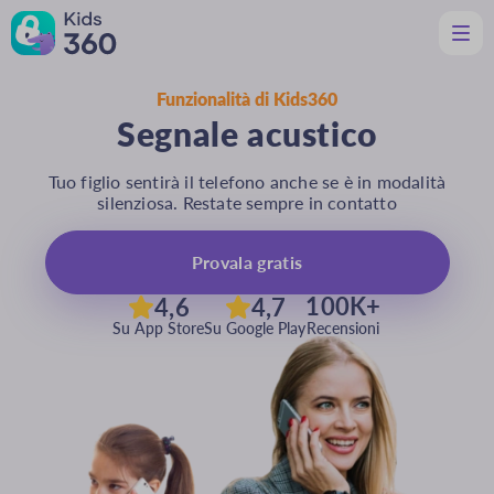
Funzionalità di Kids360
Caratteristiche
Segnale acustico
Utile per i genitori
Assistenza
Tuo figlio sentirà il telefono anche se è in modalità
Scarica
silenziosa. Restate sempre in contatto
It
Provala gratis
100K+
4,6
4,7
Su App Store
Su Google Play
Recensioni