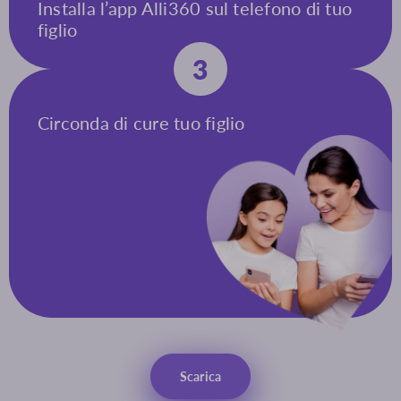
Installa l’app Alli360 sul telefono di tuo
figlio
3
Circonda di cure tuo figlio
Scarica