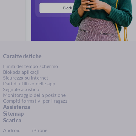
Caratteristiche
Limiti del tempo schermo
Blokada aplikacji
Sicurezza su internet
Dati di utilizzo delle app
Segnale acustico
Monitoraggio della posizione
Compiti formativi per i ragazzi
Assistenza
Sitemap
Scarica
Android
iPhone