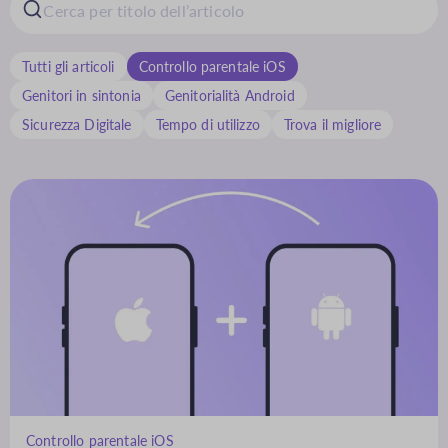
Tutti gli articoli
Controllo parentale iOS
Genitori in sintonia
Genitorialità Android
Sicurezza Digitale
Tempo di utilizzo
Trova il migliore
Controllo parentale iOS