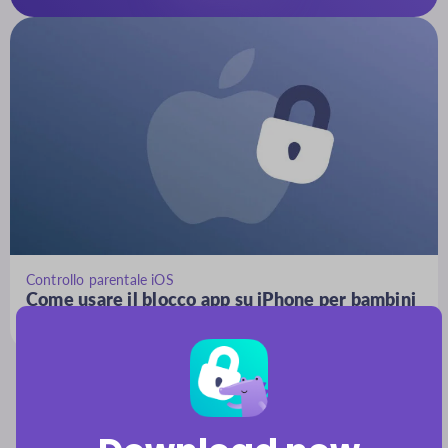
Controllo parentale iOS
Come usare il blocco app su iPhone per bambini
e ragazzi
Installa i primi controlli parentali che i