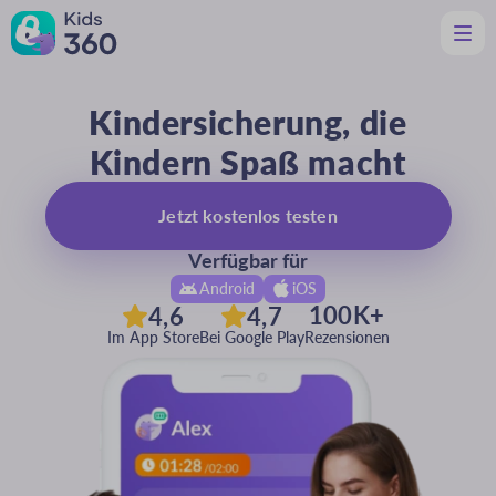
Kindersicherung, die
Funktionen
Hilfreich für Eltern
Kindern Spaß macht
Support
Herunterladen
De
Jetzt kostenlos testen
Verfügbar für
Android
iOS
100K+
4,6
4,7
Im App Store
Bei Google Play
Rezensionen