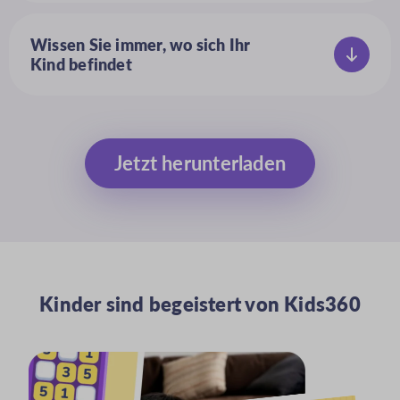
und verhindern Sie so, dass Ihr Kind
versehentlich auf Websites und Videos
Wissen Sie immer, wo sich Ihr
für Erwachsene stößt
Kind befindet
Verfolgen Sie den Standort Ihres
Kindes mühelos und sehen Sie sich den
Standortverlauf auf einer sicheren
Karte an
Jetzt herunterladen
Kinder sind begeistert von Kids360