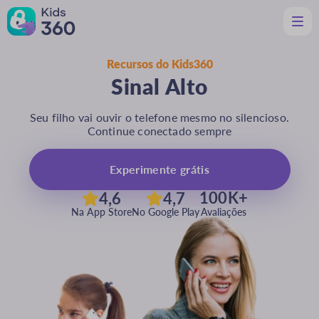
Recursos do Kids360
Recursos
Sinal Alto
Útil para pais e mães
Suporte
Seu filho vai ouvir o telefone mesmo no silencioso.
Baixar
Continue conectado sempre
Pt
Experimente grátis
100K+
4,6
4,7
Na App Store
No Google Play
Avaliações