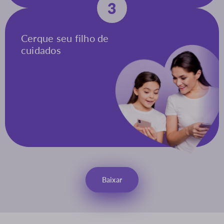
3
Cerque seu filho de
cuidados
Baixar