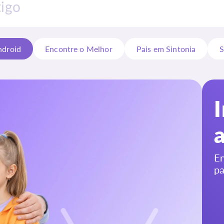
ndroid
Encontre o Melhor
Pais em Sintonia
S
En
pa