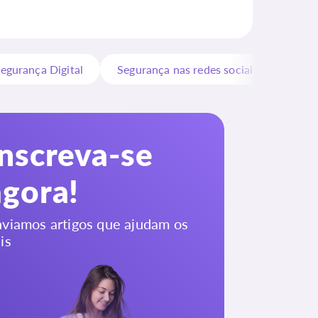
egurança Digital
Segurança nas redes sociais
Inscreva-se
agora!
viamos artigos que ajudam os
is