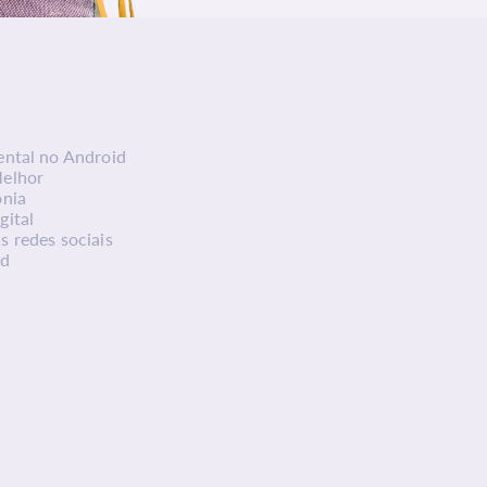
ental no Android
Melhor
onia
gital
s redes sociais
ed