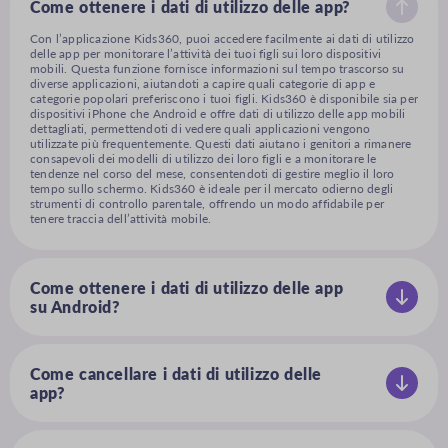
Come ottenere i dati di utilizzo delle app?
Con l’applicazione Kids360, puoi accedere facilmente ai dati di utilizzo
delle app per monitorare l’attività dei tuoi figli sui loro dispositivi
mobili. Questa funzione fornisce informazioni sul tempo trascorso su
diverse applicazioni, aiutandoti a capire quali categorie di app e
categorie popolari preferiscono i tuoi figli. Kids360 è disponibile sia per
dispositivi iPhone che Android e offre dati di utilizzo delle app mobili
dettagliati, permettendoti di vedere quali applicazioni vengono
utilizzate più frequentemente. Questi dati aiutano i genitori a rimanere
consapevoli dei modelli di utilizzo dei loro figli e a monitorare le
tendenze nel corso del mese, consentendoti di gestire meglio il loro
tempo sullo schermo. Kids360 è ideale per il mercato odierno degli
strumenti di controllo parentale, offrendo un modo affidabile per
tenere traccia dell’attività mobile.
Come ottenere i dati di utilizzo delle app
su Android?
Kids360 fornisce dati di attività degli utenti Android per i genitori che
desiderano monitorare i rapporti di coinvolgimento delle app dei loro
figli su telefoni con sistema operativo Android. Scaricando Kids360 dal
Google Play Store, puoi tenere traccia della categoria di app più
Come cancellare i dati di utilizzo delle
utilizzata dai tuoi figli e visualizzare i download di app mobili e altri
app?
dettagli relativi ai loro dati di utilizzo delle app. Kids360 ti consente di
Attualmente, Kids360 non supporta la possibilità di cancellare le
rimanere aggiornato sulle ultime tendenze nell’uso delle app da parte
metriche di attività delle app, poiché queste informazioni sono pensate
dei tuoi figli, aiutandoti a gestire il tempo sullo schermo e l’utilizzo in
per aiutare i genitori a mantenere una visione continua degli acquisti di
modo più efficace, il che è prezioso per monitorare le app che