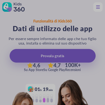
Funzionalità di Kids360
Caratteristiche
Dati di utilizzo delle app
Utile per i genitori
Assistenza
Per essere sempre informato delle app che tuo figlio
Scarica
usa, installa o elimina sul suo dispositivo
It
Provala gratis
100K+
4,6
4,7
Su App Store
Su Google Play
Recensioni