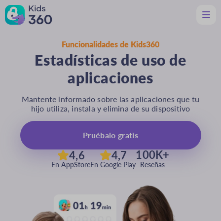
Funcionalidades de Kids360
Características
Estadísticas de uso de
Útil para padres y madres
aplicaciones
Soporte
Descargar
Mantente informado sobre las aplicaciones que tu
hijo utiliza, instala y elimina de su dispositivo
Es
Pruébalo gratis
100K+
4,6
4,7
En AppStore
En Google Play
Reseñas