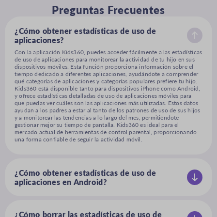
Preguntas Frecuentes
¿Cómo obtener estadísticas de uso de
aplicaciones?
Con la aplicación Kids360, puedes acceder fácilmente a las estadísticas
de uso de aplicaciones para monitorear la actividad de tu hijo en sus
dispositivos móviles. Esta función proporciona información sobre el
tiempo dedicado a diferentes aplicaciones, ayudándote a comprender
qué categorías de aplicaciones y categorías populares prefiere tu hijo.
Kids360 está disponible tanto para dispositivos iPhone como Android,
y ofrece estadísticas detalladas de uso de aplicaciones móviles para
que puedas ver cuáles son las aplicaciones más utilizadas. Estos datos
ayudan a los padres a estar al tanto de los patrones de uso de sus hijos
y a monitorear las tendencias a lo largo del mes, permitiéndote
gestionar mejor su tiempo de pantalla. Kids360 es ideal para el
mercado actual de herramientas de control parental, proporcionando
una forma confiable de seguir la actividad móvil.
¿Cómo obtener estadísticas de uso de
aplicaciones en Android?
Kids360 proporciona datos de actividad de usuarios de Android para
padres que desean monitorear los informes de participación en
aplicaciones de sus hijos en teléfonos con el sistema operativo
Android. Al descargar Kids360 desde Google Play Store, puedes
¿Cómo borrar las estadísticas de uso de