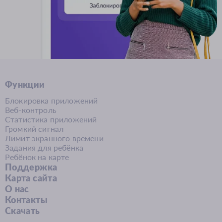
Функции
Блокировка приложений
Веб-контроль
Статистика приложений
Громкий сигнал
Лимит экранного времени
Задания для ребёнка
Ребёнок на карте
Поддержка
Карта сайта
О нас
Контакты
Скачать