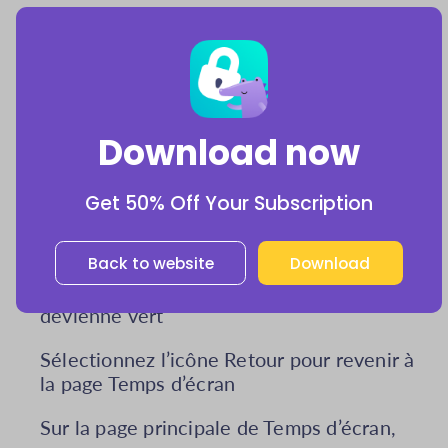
Accédez à et ouvrez l’application Réglages
et appuyez sur Temps d’écran
Ensuite, dans la section Famille,
sélectionnez le nom de l’enfant pour lequel
vous souhaitez configurer le contrôle
Download now
parental
Sélectionnez l’icône Restrictions de
Get 50% Off Your Subscription
contenu et de confidentialité
Back to website
Download
Activez les Restrictions de contenu et de
confidentialité pour que le bouton
devienne vert
Sélectionnez l’icône Retour pour revenir à
la page Temps d’écran
Sur la page principale de Temps d’écran,