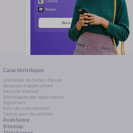
Caractéristiques
Limitation du temps d’écran
Bloqueur d’applications
Sécurité Internet
Statistiques des applications
Signal fort
Suivi de la localisation
Tâches pour les enfants
Assistance
Sitemap
Télécharger