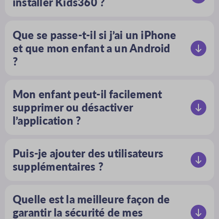
installer Kids360 ?
d’un autre appareil Apple dans le groupe
Les parents sont occupés, donc l’installation
familial de l’enfant. Vous pouvez gérer les
de Kids360 ne prend que 5 minutes, et les
contrôles parentaux directement sur
Que se passe-t-il si j’ai un iPhone
parents peuvent accéder à toute
l’appareil de votre enfant, mais pas à
et que mon enfant a un Android
fonctionnalité de l’application d’un simple
distance si vous possédez uniquement un
?
toucher.
appareil Android. Cependant, avec Kids360,
Pas de problème ! Kids360 ne possède pas
vous pouvez gérer l’appareil Apple de votre
seulement une interface conviviale, mais
enfant depuis votre appareil iOS ou
Mon enfant peut-il facilement
c’est aussi l’une des rares applications de
Android, car il fonctionne sur plusieurs
supprimer ou désactiver
contrôle parental utilisables sur différents
plateformes.
l’application ?
systèmes d’exploitation. Que vous soyez
utilisateur d’Android ou d’iOS avec un
Pas du tout ! Mais en fait, quel serait
iPhone ou un iPad, Kids360 vous protégera,
l’intérêt d’utiliser une application de
Puis-je ajouter des utilisateurs
vous et vos enfants !
contrôle parental si votre enfant pouvait
supplémentaires ?
simplement s’en débarrasser ou modifier
Bien sûr que vous pouvez ! Kids360 offre la
tous les paramètres que vous venez
possibilité d’ajouter un nombre illimité
d’installer ? Kids360 est conçu pour
Quelle est la meilleure façon de
d’appareils pour enfants et l’ajout gratuit
permettre aux parents de garder le contrôle.
garantir la sécurité de mes
d’un deuxième profil parental.