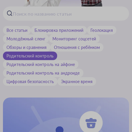
Все статьи
Блокировка приложений
Геолокация
Молодёжный сленг
Мониторинг соцсетей
Обзоры и сравнения
Отношения с ребёнком
Родительский контроль
Родительский контроль на айфоне
Родительский контроль на андроиде
Цифровая безопасность
Экранное время