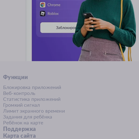
Функции
Блокировка приложений
Веб-контроль
Статистика приложений
Громкий сигнал
Лимит экранного времени
Задания для ребёнка
Ребёнок на карте
Поддержка
Карта сайта