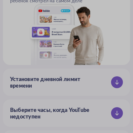
ребёнок смотрел на самом деле
Установите дневной лимит
времени
Больше никаких «ещё пять минут»,
YouTube закрывается, когда время
вышло
Выберите часы, когда YouTube
недоступен
Домашняя работа, ужин и сон —
настройте автоблокировку