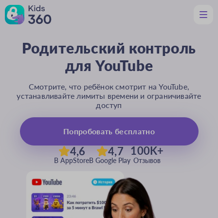
Родительский контроль
Функции
для YouTube
Полезное родителям
Поддержка
Скачать
Смотрите, что ребёнок смотрит на YouTube,
устанавливайте лимиты времени и ограничивайте
доступ
Ru
Попробовать бесплатно
100K+
4,6
4,7
В AppStore
В Google Play
Отзывов