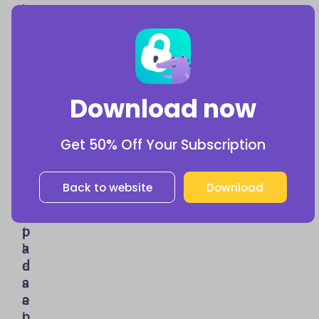
a
b
s
a
w
t
a
a
k
s
t
p
Download now
u
e
Y
h
r
a
Get 50% Off Your Subscription
a
a
r
n
i
g
Back to website
Download
a
k
n
a
p
t
a
k
d
e
a
s
a
e
p
l