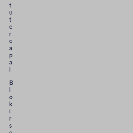
t
u
t
e
r
c
a
p
a
i
B
l
o
k
i
r
s
e