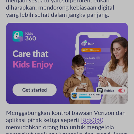
diharapkan, mendorong kebiasaan digital
yang lebih sehat dalam jangka panjang.
Menggabungkan kontrol bawaan Verizon dan
aplikasi pihak ketiga seperti
Kids360
memudahkan orang tua untuk mengelola
perangkat anak-anak mereka dan mendukung