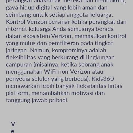
gaya hidup digital yang lebih aman dan
seimbang untuk setiap anggota keluarga.
Kontrol Verizon bersinar ketika perangkat dan
internet keluarga Anda semuanya berada
dalam ekosistem Verizon, memastikan kontrol
yang mulus dan pemfilteran pada tingkat
jaringan. Namun, komprominya adalah
fleksibilitas yang berkurang di lingkungan
campuran (misalnya, ketika seorang anak
menggunakan WiFi non-Verizon atau
penyedia seluler yang berbeda). Kids360
menawarkan lebih banyak fleksibilitas lintas
platform, menambahkan motivasi dan
tanggung jawab pribadi.
V
e