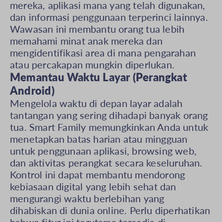
mereka, aplikasi mana yang telah digunakan,
dan informasi penggunaan terperinci lainnya.
Wawasan ini membantu orang tua lebih
memahami minat anak mereka dan
mengidentifikasi area di mana pengarahan
atau percakapan mungkin diperlukan.
Memantau Waktu Layar (Perangkat
Android)
Mengelola waktu di depan layar adalah
tantangan yang sering dihadapi banyak orang
tua. Smart Family memungkinkan Anda untuk
menetapkan batas harian atau mingguan
untuk penggunaan aplikasi, browsing web,
dan aktivitas perangkat secara keseluruhan.
Kontrol ini dapat membantu mendorong
kebiasaan digital yang lebih sehat dan
mengurangi waktu berlebihan yang
dihabiskan di dunia online. Perlu diperhatikan
bahwa fitur ini terutama tersedia di