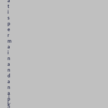
a
t
i
s
p
e
r
m
a
i
n
a
n
d
a
n
a
T
p
i
l
Y
d