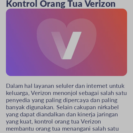
Kontrol Orang Tua Verizon
Dalam hal layanan seluler dan internet untuk
keluarga, Verizon menonjol sebagai salah satu
penyedia yang paling dipercaya dan paling
banyak digunakan. Selain cakupan nirkabel
yang dapat diandalkan dan kinerja jaringan
yang kuat, kontrol orang tua Verizon
membantu orang tua menangani salah satu