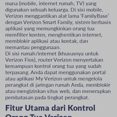
mana (mobile, internet rumah, TV) yang
digunakan sebuah keluarga. Di sisi mobile,
Verizon menggantikan alat lama ‘FamilyBase’
dengan Verizon Smart Family, sistem berbasis
aplikasi yang memungkinkan orang tua
memfilter konten, menghentikan internet,
memblokir aplikasi atau kontak, dan
memantau penggunaan.
Di sisi rumah/internet (khususnya untuk
Verizon Fios), router Verizon menyertakan
kemampuan kontrol orang tua yang sudah
terpasang. Anda dapat menggunakan portal
atau aplikasi My Verizon untuk mengelola
perangkat di jaringan rumah Anda, memblokir
atau mengizinkan situs web, dan menerapkan
pembatasan pada tingkat perangkat.
Fitur Utama dari Kontrol
Orang Tua Verizon