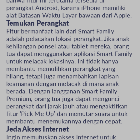
perangkat Android, karena iPhone memiliki
alat Batasan Waktu Layar bawaan dari Apple.
Temukan Perangkat
Fitur bermanfaat lain dari Smart Family
adalah pelacakan lokasi perangkat. Jika anak
kehilangan ponsel atau tablet mereka, orang
tua dapat menggunakan aplikasi Smart Family
untuk melacak lokasinya. Ini tidak hanya
membantu memulihkan perangkat yang
hilang, tetapi juga menambahkan lapisan
keamanan dengan melacak di mana anak
berada. Dengan langganan Smart Family
Premium, orang tua juga dapat mengunci
perangkat dari jarak jauh atau mengaktifkan
fitur ‘Pick Me Up’ dan memutar suara untuk
membantu menemukannya dengan cepat.
Jeda Akses Internet
Ingin memutuskan akses internet untuk