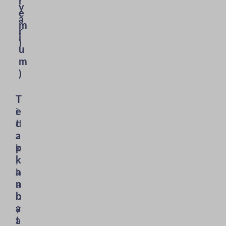
r
y
e
a
m
r
i
)
u
m
)
T
T
e
i
t
d
a
a
p
k
k
,
a
h
n
a
b
n
a
y
t
a